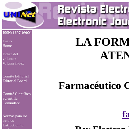
ISSN: 1697-090X
LA FORM
Inicio
Home
ATE
Indice del
volumen
Volume index
Comité Editorial
Editorial Board
Farmacéutico C
Comité Científico
Scientific
Committee
f
Normas para los
autores
Instruction to