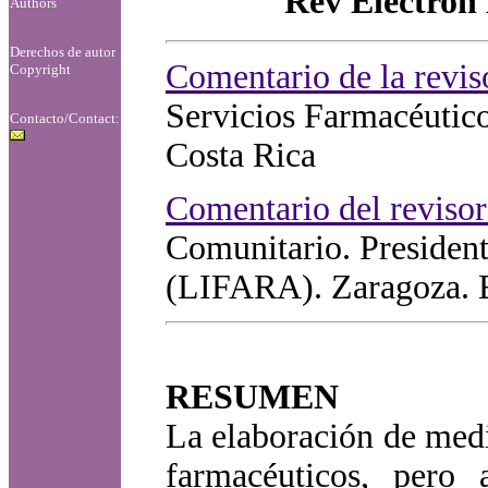
Rev Electron
Authors
Derechos de autor
Comentario de la revis
Copyright
Servicios Farmacéutico
Contacto/Contact:
Costa Rica
Comentario del reviso
Comunitario. Presiden
(LIFARA). Zaragoza. 
RESUMEN
La elaboración de medi
farmacéuticos, pero 