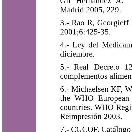
Gil Hernandez A. "
Madrid 2005, 229.
3.- Rao R, Georgieff
2001;6:425-35.
4.- Ley del Medicam
diciembre.
5.- Real Decreto 12
complementos aliment
6.- Michaelsen KF, W
the WHO European R
countries. WHO Regio
Reimpresión 2003.
7.- CGCOF. Catálogo 