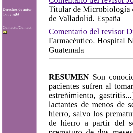
Comentario del revisor 
Titular de Microbiología 
Derechos de autor
Copyright
de Valladolid. España
Contacto/Contact:
Comentario del revisor D
Farmacéutico. Hospital N
Guatemala
RESUMEN
Son conocido
pacientes sufren al tomar
estreñimiento, gastritis.
lactantes de menos de s
hierro, salvo los premat
de hierro a partir del
prematuro de dos meses 