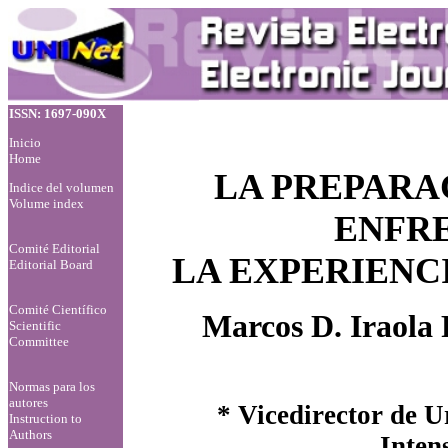
ISSN: 1697-090X
Inicio
Home
LA PREPARA
Indice del volumen
Volume index
ENFR
Comité Editorial
LA EXPERIENC
Editorial Board
Comité Científico
Marcos D. Iraola
Scientific
Committee
Normas para los
autores
* Vicedirector de U
Instruction to
Authors
Inten