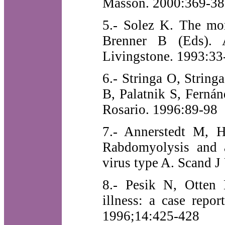
Masson. 2000:369-38
5.- Solez K. The mor
Brenner B (Eds). A
Livingstone. 1993:33
6.- Stringa O, Strin
B, Palatnik S, Ferná
Rosario. 1996:89-98
7.- Annerstedt M, H
Rabdomyolysis and ac
virus type A. Scand 
8.- Pesik N, Otten 
illness: a case repo
1996;14:425-428