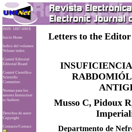
ISSN: 1697-090X
Letters to the Editor
Inicio Home
Indice del volumen
Volume index
Comité Editorial
INSUFICIENCI
Editorial Board
Comité Científico
RABDOMIÓLI
Scientific
Committee
ANTIG
Normas para los
autores
Instruction
Musso C, Pidoux R,
to Authors
Imperial
Derechos de autor
Copyright
Contacto/Contact:
Departmento de Nefrol