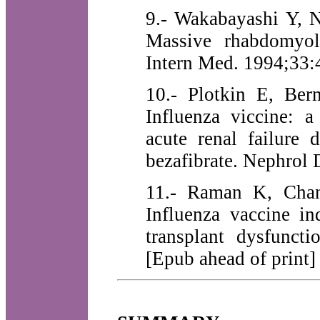
9.- Wakabayashi Y, 
Massive rhabdomyoly
Intern Med. 1994;33:
10.- Plotkin E, Ber
Influenza viccine: a
acute renal failure 
bezafibrate. Nephrol 
11.- Raman K, Chan
Influenza vaccine in
transplant dysfunct
[Epub ahead of print]