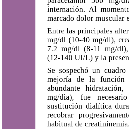
paracetamol 500 mg/dí
internación. Al momento
marcado dolor muscular e
Entre las principales alte
mg/dl (10-40 mg/dl), cre
7.2 mg/dl (8-11 mg/dl),
(12-140 UI/L) y la prese
Se sospechó un cuadro 
mejoría de la función 
abundante hidratación,
mg/dia), fue necesario
sustitución dialítica d
recobrar progresivamen
habitual de creatininemia