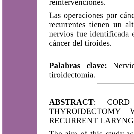
reintervenciones.
Las operaciones por cán
recurrentes tienen un al
nervios fue identificada
cáncer del tiroides.
Palabras clave:
Nervi
tiroidectomía.
ABSTRACT
: CORD
THYROIDECTOMY W
RECURRENT LARYNG
The aim of this study wa