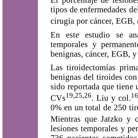
El porcentaje de lesion
tipos de enfermedades del
cirugía por cáncer, EGB, 
En este estudio se ana
temporales y permanente
benignas, cáncer, EGB, y 
Las tiroidectomías prima
benignas del tiroides con
sido reportada que tiene u
19,25,26
1
CVs
. Liu y col.
0% en un total de 250 ti
Mientras que Jatzko y c
lesiones temporales y pe
736 pacientes sometidos