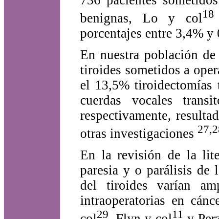
18
benignas, Lo y col
porcentajes entre 3,4% y
En nuestra población de
tiroides sometidos a oper
el 13,5% tiroidectomías t
cuerdas vocales tran
respectivamente, result
27,2
otras investigaciones
En la revisión de la lit
paresia y o parálisis de
del tiroides varían am
intraoperatorias en cán
29
11
col
, Flyn y col
y Per