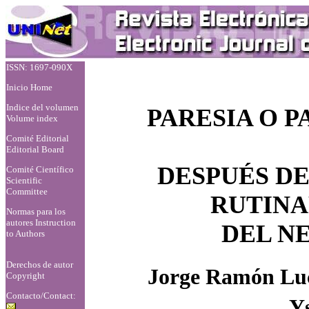
ISSN: 1697-090X
Inicio Home
Indice del volumen
PARESIA O P
Volume index
Comité Editorial
Editorial Board
DESPUÉS DE
Comité Científico
Scientific
Committee
RUTINA
Normas para los
autores
Instruction
DEL N
to Authors
Derechos de autor
Jorge Ramón Luc
Copyright
Contacto/Contact:
Ys