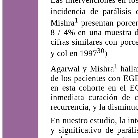
incidencia de parálisi
1
Mishra
presentan porcen
8 / 4% en una muestra d
cifras similares con por
30
y col en 1997
)
1
Agarwal y Mishra
halla
de los pacientes con EGB
en esta cohorte en el E
inmediata curación de c
recurrencia, y la disminuc
En nuestro estudio, la i
y significativo de parál