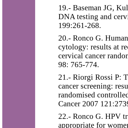
19.- Baseman JG, Kul
DNA testing and cerv
199:261-268.
20.- Ronco G. Human 
cytology: results at r
cervical cancer random
98: 765-774.
21.- Riorgi Rossi P: 
cancer screening: resu
randomised controlled 
Cancer 2007 121:273
22.- Ronco G. HPV tri
appropriate for women