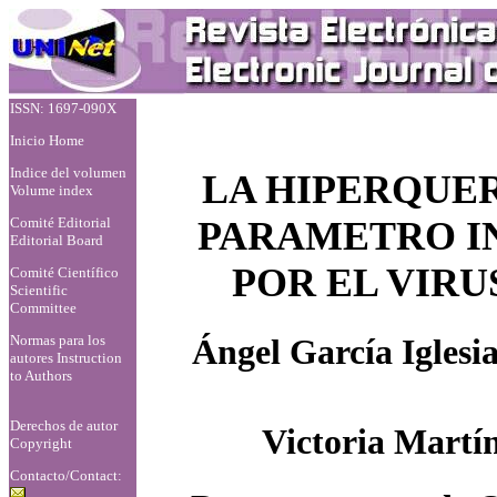
ISSN: 1697-090X
Inicio Home
Indice del volumen
LA HIPERQUE
Volume index
Comité Editorial
PARAMETRO IN
Editorial Board
POR EL VIRU
Comité Científico
Scientific
Committee
Normas para los
Ángel García Iglesia
autores
Instruction
to Authors
Derechos de autor
Victoria Martí
Copyright
Contacto/Contact: