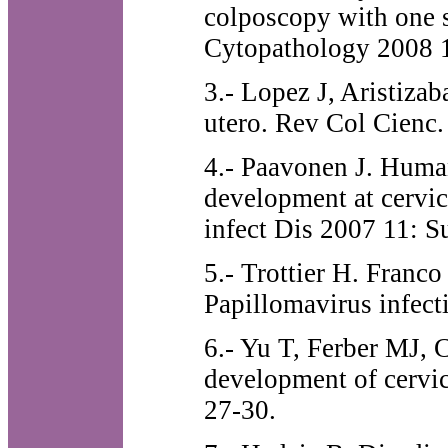
colposcopy with one 
Cytopathology 2008 
3.- Lopez J, Aristizab
utero. Rev Col Cienc
4.- Paavonen J. Human
development at cervica
infect Dis 2007 11: S
5.- Trottier H. Franc
Papillomavirus infect
6.- Yu T, Ferber MJ, 
development of cervi
27-30.