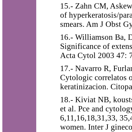
15.- Zahn CM, Askew 
of hyperkeratosis/par
smears. Am J Obst G
16.- Williamson Ba, 
Significance of exten
Acta Cytol 2003 47: 
17.- Navarro R, Furl
Cytologic correlatos 
keratinizacion. Citop
18.- Kiviat NB, kous
et al. Pce and cytolo
6,11,16,18,31,33, 35
women. Inter J gineco