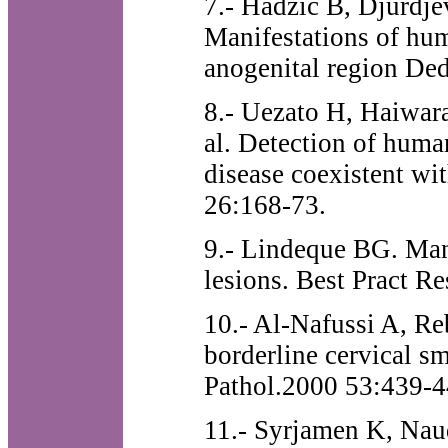
7.- Hadzic B, Djurdje
Manifestations of hum
anogenital region De
8.- Uezato H, Haiwa
al. Detection of huma
disease coexistent wi
26:168-73.
9.- Lindeque BG. Man
lesions. Best Pract R
10.- Al-Nafussi A, R
borderline cervical s
Pathol.2000 53:439-4
11.- Syrjamen K, Naud