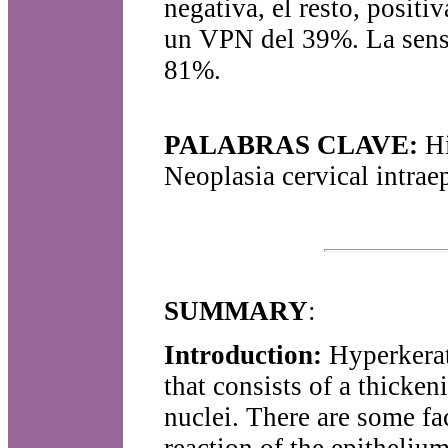
negativa, el resto, posit
un VPN del 39%. La sensi
81%.
PALABRAS CLAVE:
Hi
Neoplasia cervical intraep
SUMMARY
:
Introduction:
Hyperkerato
that consists of a thicken
nuclei. There are some fa
reaction of the epithelium