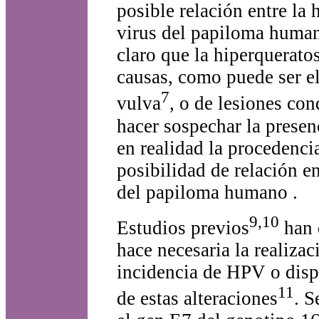
posible relación entre la 
virus del papiloma humano
claro que la hiperquerato
causas, como puede ser el 
7
vulva
, o de lesiones co
hacer sospechar la presen
en realidad la procedencia
posibilidad de relación en
del papiloma humano .
9,10
Estudios previos
han 
hace necesaria la realiza
incidencia de HPV o displ
11
de estas alteraciones
. S