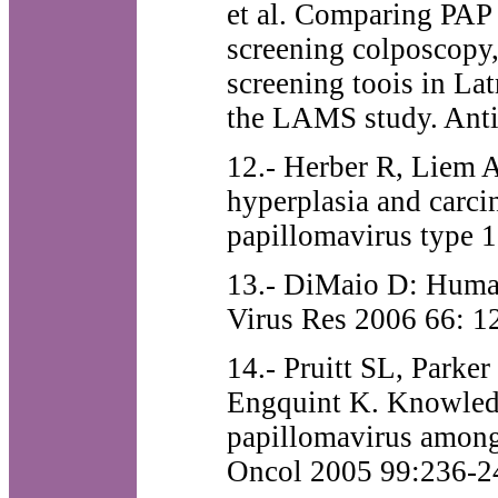
et al. Comparing PAP 
screening colposcopy,
screening toois in La
the LAMS study. Anti
12.- Herber R, Liem A
hyperplasia and carci
papillomavirus type 
13.- DiMaio D: Human
Virus Res 2006 66: 1
14.- Pruitt SL, Parke
Engquint K. Knowledg
papillomavirus among
Oncol 2005 99:236-2