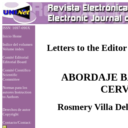
ISSN: 1697-090X
Inicio Home
Indice del volumen
Letters to the Editor
Volume index
Comité Editorial
Editorial Board
Comité Científico
ABORDAJE B
Scientific
Committee
CERV
Normas para los
autores
Instruction
to Authors
Rosmery Villa De
Derechos de autor
Copyright
Contacto/Contact: