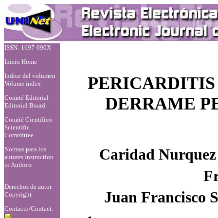
ISSN: 1697-090X
Inicio Home
Indice del volumen
PERICARDITIS
Volume index
Comité Editorial
DERRAME PE
Editorial Board
Comité Científico
Scientific
Committee
Normas para los
Caridad Nurque
autores
Instruction
to Authors
Fr
Derechos de autor
Juan Francisco 
Copyright
Contacto/Contact: