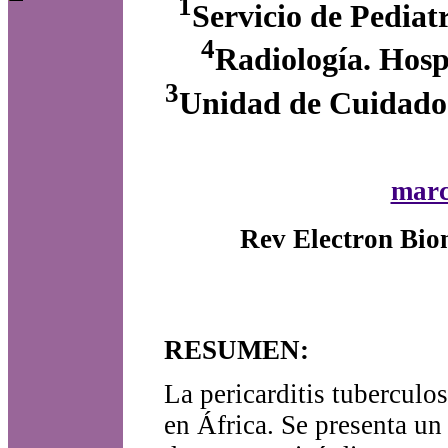
1
Servicio de Pediat
4
Radiología. Hosp
3
Unidad de Cuidados
marc
Rev Electron Bio
RESUMEN:
La pericarditis tuberculo
en África. Se presenta un