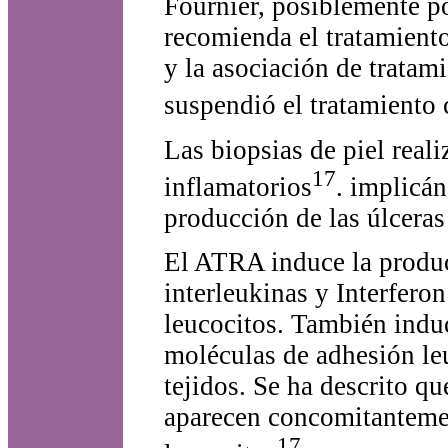
Fournier, posiblemente po
recomienda el tratamiento
y la asociación de tratam
suspendió el tratamient
Las biopsias de piel real
17
inflamatorios
. implicán
producción de las úlcera
El ATRA induce la produ
interleukinas y Interfero
leucocitos. También induc
moléculas de adhesión leu
tejidos. Se ha descrito qu
aparecen concomitantement
17