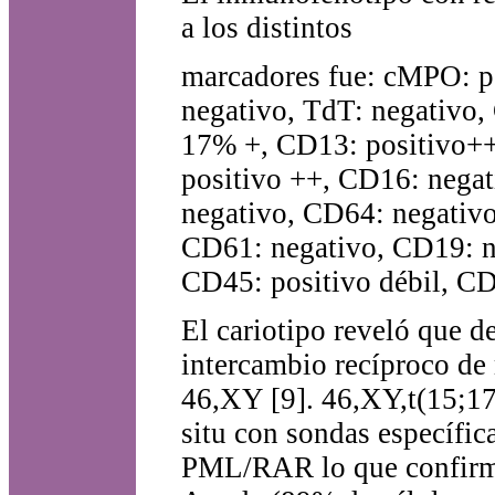
a los distintos
marcadores fue: cMPO: po
negativo, TdT: negativo
17% +, CD13: positivo++
positivo ++, CD16: nega
negativo, CD64: negativo
CD61: negativo, CD19: n
CD45: positivo débil, CD
El cariotipo reveló que d
intercambio recíproco de
46,XY [9]. 46,XY,t(15;17)
situ con sondas específic
PML/RAR lo que confirmó