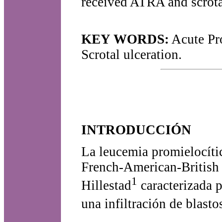
received ATRA and scrota
KEY WORDS:
Acute Pro
Scrotal ulceration.
INTRODUCCIÓN
La leucemia promielocíti
French-American-British 
1
Hillestad
caracterizada p
una infiltración de blast