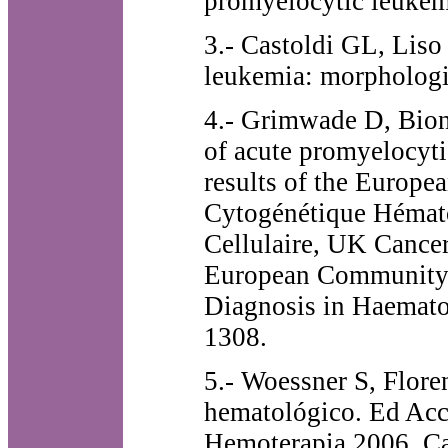
promyelocytic leukem
3.- Castoldi GL, Liso
leukemia: morphologi
4.- Grimwade D, Biond
of acute promyelocyti
results of the Europe
Cytogénétique Hémato
Cellulaire, UK Canc
European Community-
Diagnosis in Haemato
1308.
5.- Woessner S, Flore
hematológico. Ed Ac
Hemoterapia 2006. Ca