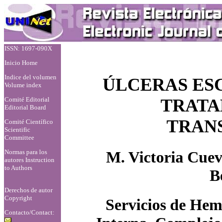
ISSN: 1697-090X
Inicio Home
Indice del volumen
ÚLCERAS ES
Volume index
Comité Editorial
TRATA
Editorial Board
TRANS
Comité Científico
Scientific
Committee
Normas para los
M. Victoria Cue
autores
Instruction
to Authors
B
Derechos de autor
Copyright
Servicios de He
Contacto/Contact: