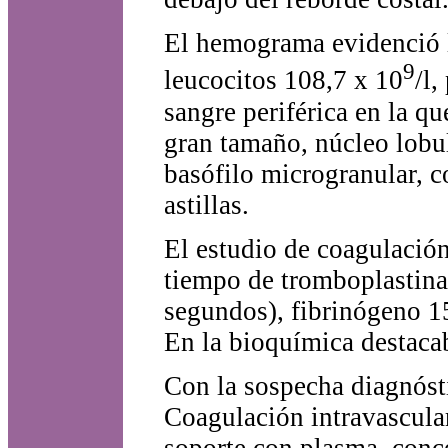
El hemograma evidenció l
9
leucocitos 108,7 x 10
/l,
sangre periférica en la q
gran tamaño, núcleo lobu
basófilo microgranular, c
astillas.
El estudio de coagulació
tiempo de tromboplastina
segundos), fibrinógeno 1
En la bioquímica destaca
Con la sospecha diagnóst
Coagulación intravascular
soporte con plasma, conc