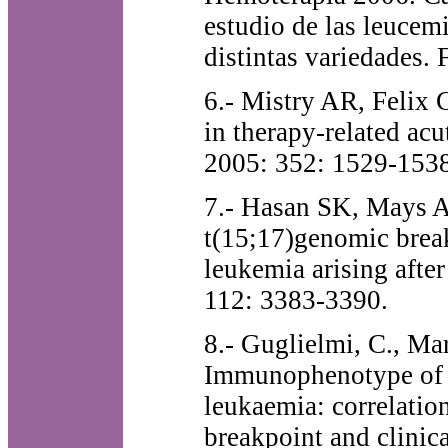
estudio de las leucemi
distintas variedades.
6.- Mistry AR, Felix
in therapy-related ac
2005: 352: 1529-1538
7.- Hasan SK, Mays AN
t(15;17)genomic brea
leukemia arising after
112: 3383-3390.
8.- Guglielmi, C., Mart
Immunophenotype of a
leukaemia: correlati
breakpoint and clinic