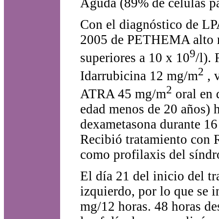
Aguda (89% de células pa
Con el diagnóstico de LP
2005 de PETHEMA alto ri
9
superiores a 10 x 10
/l).
2
Idarrubicina 12 mg/m
, 
2
ATRA 45 mg/m
oral en 
edad menos de 20 años) h
dexametasona durante 16 
Recibió tratamiento con R
como profilaxis del síndr
El día 21 del inicio del t
izquierdo, por lo que se 
mg/12 horas. 48 horas de