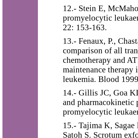
12.- Stein E, McMaho
promyelocytic leukaem
22: 153-163.
13.- Fenaux, P., Chast
comparison of all tra
chemotherapy and ATR
maintenance therapy 
leukemia. Blood 1999
14.- Gillis JC, Goa K
and pharmacokinetic p
promyelocytic leukae
15.- Tajima K, Sagae 
Satoh S. Scrotum exfo