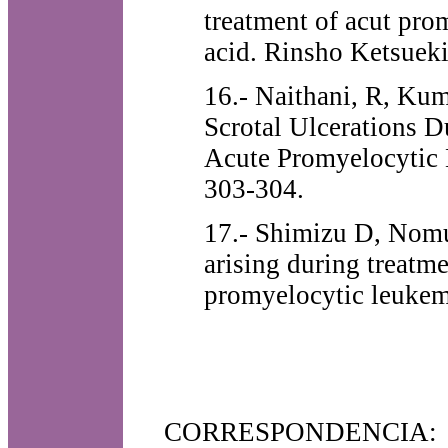
treatment of acut prom
acid. Rinsho Ketsueki
16.- Naithani, R, Ku
Scrotal Ulcerations D
Acute Promyelocytic 
303-304.
17.- Shimizu D, Nomur
arising during treatme
promyelocytic leukem
CORRESPONDENCIA: