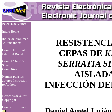
ISSN: 1697-090X
Inicio Home
Indice del volumen
RESISTENCI
Volume index
Comité Editorial
CEPAS DE
K
Editorial Board
SERRATIA SP
Comité Científico
Scientific
Committee
AISLAD
Normas para los
autores
Instruction
INFECCIÓN DE
to Authors
Derechos de autor
Copyright
Contacto/Contact:
Daniel Angel Lujá