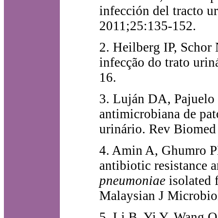
infección del tracto 
2011;25:135-152.
2. Heilberg IP, Schor
infecção do trato ur
16.
3. Luján DA, Pajuelo 
antimicrobiana de pat
urinário. Rev Biomed
4. Amin A, Ghumro PB
antibiotic resistance 
pneumoniae
isolated f
Malaysian J Microbio
5. Li B, Yi Y, Wang Q