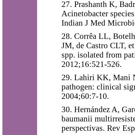
27. Prashanth K, Badr
Acinetobacter species:
Indian J Med Microbi
28. Corrêa LL, Botel
JM, de Castro CLT, et
spp. isolated from pat
2012;16:521-526.
29. Lahiri KK, Mani N
pathogen: clinical si
2004;60:7-10.
30. Hernández A, Gar
baumanii multirresiste
perspectivas. Rev Es