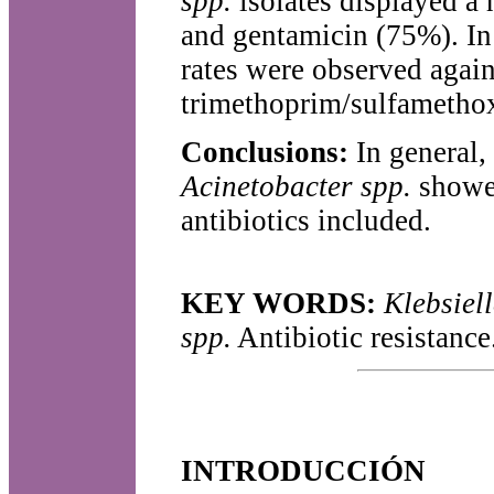
spp.
isolates displayed a 
and gentamicin (75%). I
rates were observed agai
trimethoprim/sulfametho
Conclusions:
In general, 
Acinetobacter spp.
showed
antibiotics included.
KEY WORDS:
Klebsiel
spp.
Antibiotic resistance.
INTRODUCCIÓN