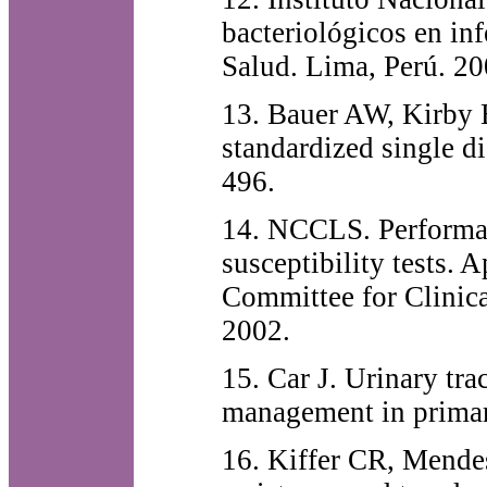
bacteriológicos en inf
Salud. Lima, Perú. 20
13. Bauer AW, Kirby E
standardized single d
496.
14. NCCLS. Performan
susceptibility tests.
Committee for Clinic
2002.
15. Car J. Urinary tr
management in primar
16. Kiffer CR, Mendes