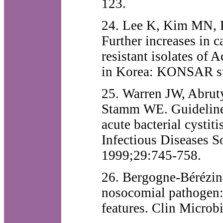
123.
24. Lee K, Kim MN, K
Further increases in 
resistant isolates of
in Korea: KONSAR st
25. Warren JW, Abrut
Stamm WE. Guidelines
acute bacterial cystit
Infectious Diseases S
1999;29:745-758.
26. Bergogne-Bérézin
nosocomial pathogen: 
features. Clin Microb