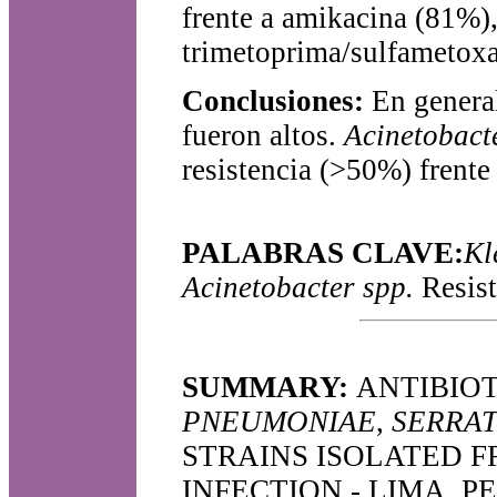
frente a amikacina (81%)
trimetoprima/sulfametoxa
Conclusiones:
En general,
fueron altos.
Acinetobact
resistencia (>50%) frente 
PALABRAS CLAVE:
Kl
Acinetobacter spp.
Resiste
SUMMARY:
ANTIBIOT
PNEUMONIAE
,
SERRAT
STRAINS ISOLATED F
INFECTION - LIMA, P