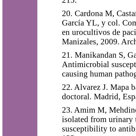
215.
20. Cardona M, Casta
García YL, y col. Com
en urocultivos de paci
Manizales, 2009. Arc
21. Manikandan S, G
Antimicrobial suscepti
causing human pathog
22. Alvarez J. Mapa b
doctoral. Madrid, Es
23. Amim M, Mehdinej
isolated from urinary 
susceptibility to anti