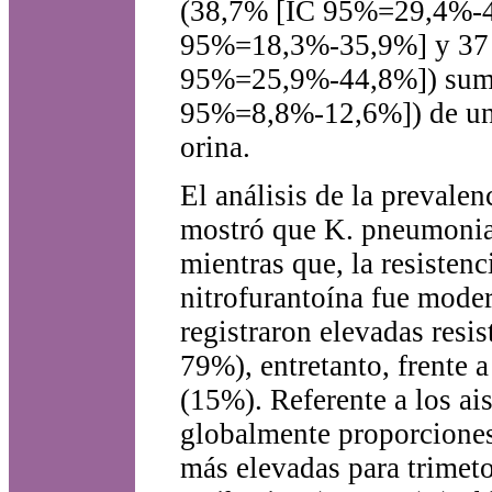
(38,7% [IC 95%=29,4%-4
95%=18,3%-35,9%] y 37
95%=25,9%-44,8%]) suma
95%=8,8%-12,6%]) de un 
orina.
El análisis de la prevalen
mostró que K. pneumoniae
mientras que, la resisten
nitrofurantoína fue mode
registraron elevadas resi
79%), entretanto, frente a
(15%). Referente a los ai
globalmente proporciones
más elevadas para trimet