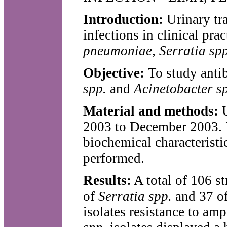
Introduction:
Urinary tr
infections in clinical pra
pneumoniae
,
Serratia spp
Objective:
To study antib
spp.
and
Acinetobacter s
Material and methods:
U
2003 to December 2003. Id
biochemical characteristi
performed.
Results:
A total of 106 s
of
Serratia spp.
and 37 o
isolates resistance to am