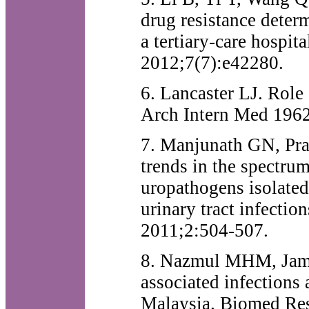
drug resistance deter
a tertiary-care hospi
2012;7(7):e42280.
6. Lancaster LJ. Role o
Arch Intern Med 196
7. Manjunath GN, Pra
trends in the spectrum
uropathogens isolated
urinary tract infecti
2011;2:504-507.
8. Nazmul MHM, Jama
associated infections a
Malaysia. Biomed Res