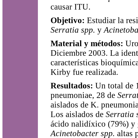
causar ITU.
Objetivo:
Estudiar la res
Serratia spp.
y
Acinetoba
Material y métodos:
Uroc
Diciembre 2003. La identi
características bioquímic
Kirby fue realizada.
Resultados:
Un total de 
pneumoniae, 28 de
Serrat
aislados de K. pneumoniae
Los aislados de
Serratia 
ácido nalidíxico (79%) y
Acinetobacter spp.
altas 