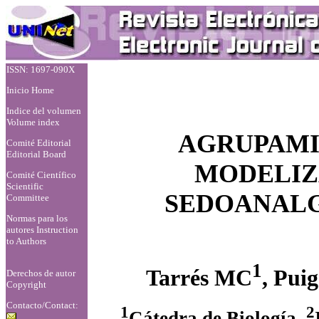
ISSN: 1697-090X
Inicio Home
Indice del volumen
Volume index
AGRUPAMI
Comité Editorial
Editorial Board
MODELIZA
Comité Científico
Scientific
SEDOANALG
Committee
Normas para los
autores
Instruction
to Authors
1
Tarrés MC
, Pui
Derechos de autor
Copyright
Contacto/Contact:
1
2
Cátedra de Biología.