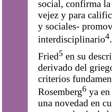
social, confirma la
vejez y para califi
y sociales- promov
4
interdisciplinario
.
5
Fried
en su descri
derivado del grieg
criterios fundament
6
Rosemberg
ya en 
una novedad en cua