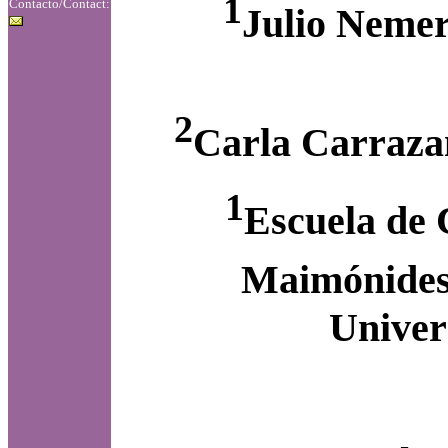
1
Contacto/Contact:
Julio Neme
2
Carla Carraza
1
Escuela de 
Maimónide
Univer