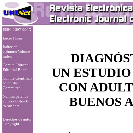
ISSN: 1697-090X
Inicio Home
Indice del
volumen Volume
DIAGNÓST
index
Comité Editorial
UN ESTUDIO
Editorial Board
Comité Científico
CON ADULT
Scientific
Committee
Normas para los
BUENOS A
autores
Instruction
to Authors
Derechos de autor
Copyright