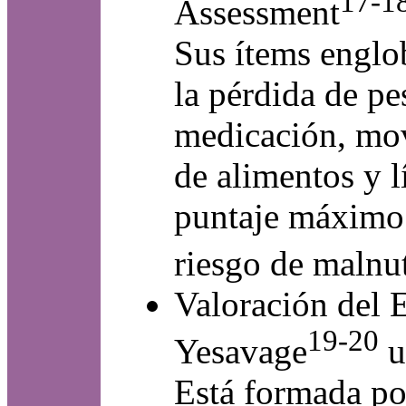
17-1
Assessment
Sus ítems englo
la pérdida de pe
medicación, mov
de alimentos y l
puntaje máximo 
riesgo de malnut
Valoración del 
19-20
Yesavage
u
Está formada po