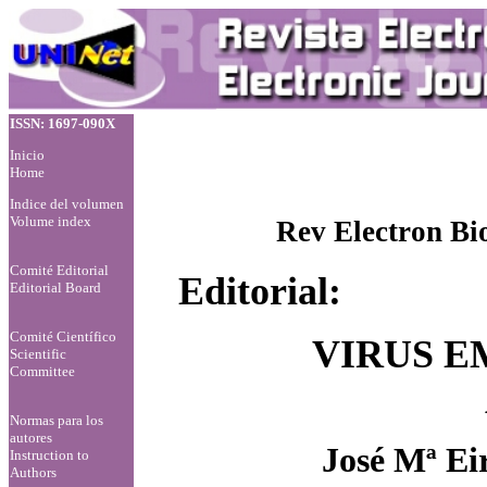
ISSN: 1697-090X
Inicio
Home
Indice del volumen
Volume index
Rev Electron Bi
Comité Editorial
Editorial:
Editorial Board
Comité Científico
VIRUS E
Scientific
Committee
Normas para los
autores
José Mª Ei
Instruction to
Authors