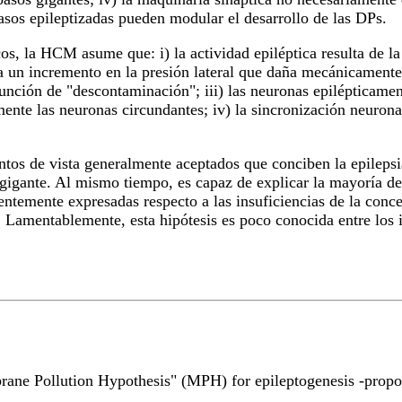
asos epileptizadas pueden modular el desarrollo de las DPs.
, la HCM asume que: i) la actividad epiléptica resulta de la i
un incremento en la presión lateral que daña mecánicamente d
nción de "descontaminación"; iii) las neuronas epilépticament
mente las neuronas circundantes; iv) la sincronización neurona
os de vista generalmente aceptados que conciben la epileps
gigante. Al mismo tiempo, es capaz de explicar la mayoría de 
entemente expresadas respecto a las insuficiencias de la con
. Lamentablemente, esta hipótesis es poco conocida entre los 
ane Pollution Hypothesis" (MPH) for epileptogenesis -propo