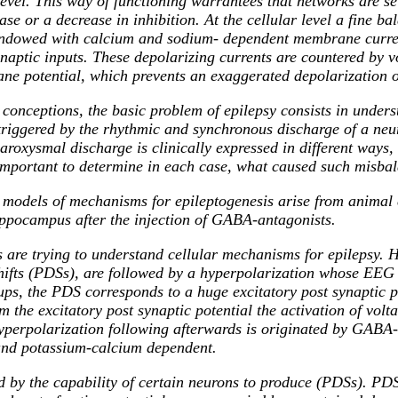
 level. This way of functioning warrantees that networks are se
se or a decrease in inhibition. At the cellular level a fine ba
endowed with calcium and sodium- dependent membrane currents,
naptic inputs. These depolarizing currents are countered by 
ne potential, which prevents an exaggerated depolarization of
g conceptions, the basic problem of epilepsy consists in unde
 triggered by the rhythmic and synchronous discharge of a neur
roxysmal discharge is clinically expressed in different ways, 
is important to determine in each case, what caused such misba
 models of mechanisms for epileptogenesis arise from anima
ippocampus after the injection of GABA-antagonists.
s are trying to understand cellular mechanisms for epilepsy. 
shifts (PDSs), are followed by a hyperpolarization whose EEG 
ups, the PDS corresponds to a huge excitatory post synaptic p
om the excitatory post synaptic potential the activation of vol
perpolarization following afterwards is originated by GABA-de
and potassium-calcium dependent.
d by the capability of certain neurons to produce (PDSs). PDSs