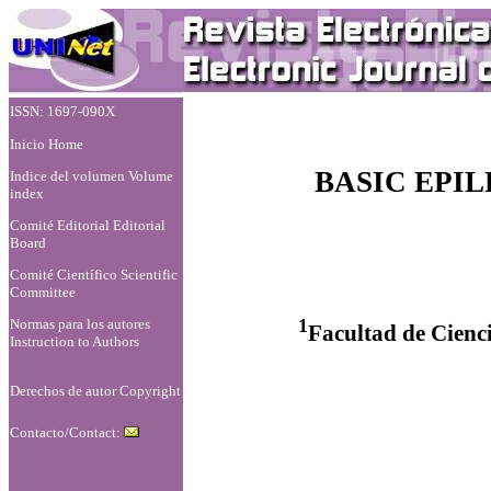
ISSN: 1697-090X
Inicio Home
BASIC EPI
Indice del volumen Volume
index
Comité Editorial Editorial
Board
Comité Científico Scientific
Committee
1
Normas para los autores
Facultad de Cienc
Instruction to Authors
Derechos de autor Copyright
Contacto/Contact: