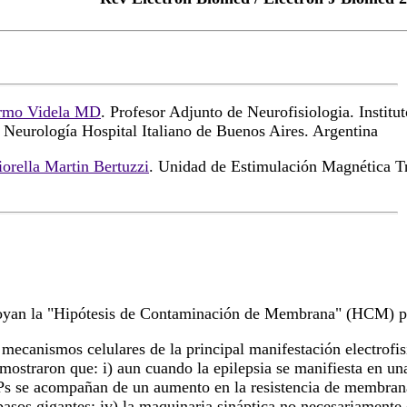
ermo Videla MD
. Profesor Adjunto de Neurofisiologia. Institu
 Neurología Hospital Italiano de Buenos Aires. Argentina
orella Martin Bertuzzi
. Unidad de Estimulación Magnética T
poyan la "Hipótesis de Contaminación de Membrana" (HCM) pr
 mecanismos celulares de la principal manifestación electrofis
 mostraron que: i) aun cuando la epilepsia se manifiesta en un
DPs se acompañan de un aumento en la resistencia de membrana; 
asos gigantes; iv) la maquinaria sináptica no necesariamente e