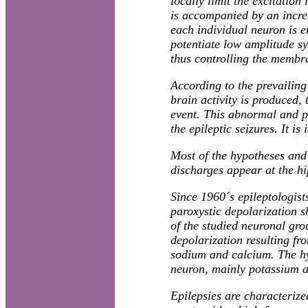
locally limit the excitation
is accompanied by an increa
each individual neuron is 
potentiate low amplitude sy
thus controlling the membra
According to the prevailin
brain activity is produced,
event. This abnormal and pa
the epileptic seizures. It 
Most of the hypotheses and
discharges appear at the h
Since 1960´s epileptologist
paroxystic depolarization 
of the studied neuronal gro
depolarization resulting fr
sodium and calcium. The hy
neuron, mainly potassium 
Epilepsies are characterize