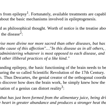
1
s from epilepsy
. Fortunately, available treatments are capab
wn about the basic mechanisms involved in epileptogenesis.
ld as philosophical thought. Worth of notice is the treatise 
2
 the disease
:
ise more divine nor more sacred than other diseases, but has 
he cause of this affection"…"In this disease as in all others, 
administering whatever is most opposed to each disease, and 
l other illiberal practices of a like kind."
anding epilepsy, the basic functioning of the brain needs to b
uring the so called Scientific Revolution of the 17th Century. 
on. Thus Descartes, the genial creator of the orthogonal coord
to discover how does the brain work, he simply knew how the 
3
ation of a genius can distort reality
:
hat has just been formed from the alimentary juice, being dri
he heart in greater abundance and produces a stronger heat the