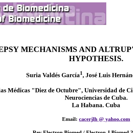
LEPSY MECHANISMS AND ALTRU
HYPOTHESIS.
1
Suria Valdés García
, José Luis Hernán
ias Médicas "Diez de Octubre", Universidad de C
Neurociencias de Cuba.
La Habana. Cuba
Email:
cacerjlh @ yahoo.com
Rev Electron Biomed / Electron J Biomed 2