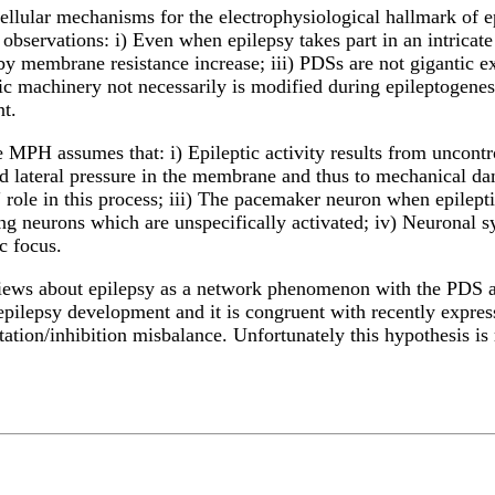
cellular mechanisms for the electrophysiological hallmark of e
 observations: i) Even when epilepsy takes part in an intricate
 membrane resistance increase; iii) PDSs are not gigantic exci
ic machinery not necessarily is modified during epileptogenes
t.
MPH assumes that: i) Epileptic activity results from uncontrol
 lateral pressure in the membrane and thus to mechanical dam
 role in this process; iii) The pacemaker neuron when epileptic
ng neurons which are unspecifically activated; iv) Neuronal sy
c focus.
s about epilepsy as a network phenomenon with the PDS as a 
pilepsy development and it is congruent with recently expre
itation/inhibition misbalance. Unfortunately this hypothesis 