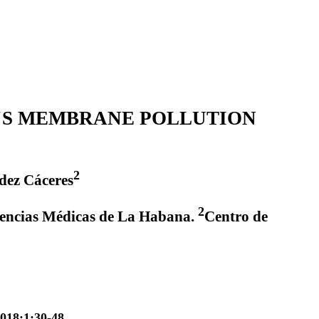
P'S MEMBRANE POLLUTION
2
dez Cáceres
2
iencias Médicas de La Habana.
Centro de
018;1:30-48