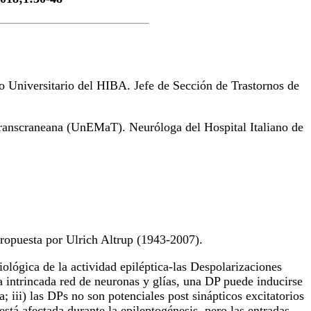
to Universitario del HIBA. Jefe de Sección de Trastornos de
ranscraneana (UnEMaT). Neuróloga del Hospital Italiano de
opuesta por Ulrich Altrup (1943-2007).
iológica de la actividad epiléptica-las Despolarizaciones
a intrincada red de neuronas y glías, una DP puede inducirse
iii) las DPs no son potenciales post sinápticos excitatorios
stá afectada durante la epileptogénesis, pero las entradas