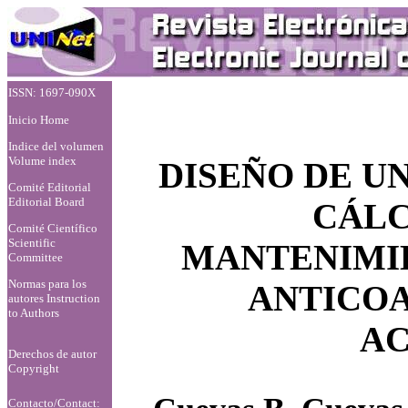
ISSN: 1697-090X
Inicio Home
Indice del volumen
Volume index
DISEÑO DE U
Comité Editorial
Editorial Board
CÁLC
Comité Científico
Scientific
MANTENIMI
Committee
Normas para los
ANTICO
autores
Instruction
to Authors
A
Derechos de autor
Copyright
Contacto/Contact: