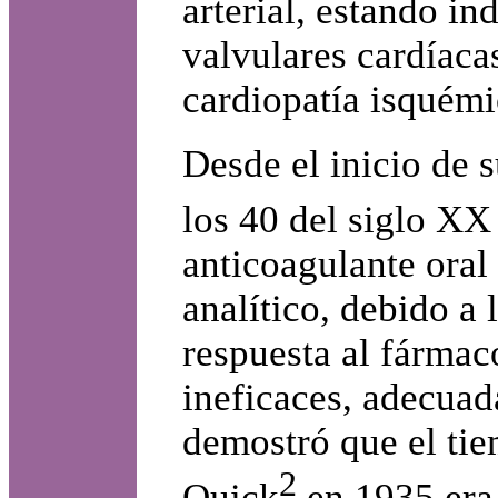
arterial, estando in
valvulares cardíaca
cardiopatía isquémic
Desde el inicio de 
los 40 del siglo X
anticoagulante oral
analítico, debido a 
respuesta al fármac
ineficaces, adecuad
demostró que el tie
2
Quick
en 1935 era 