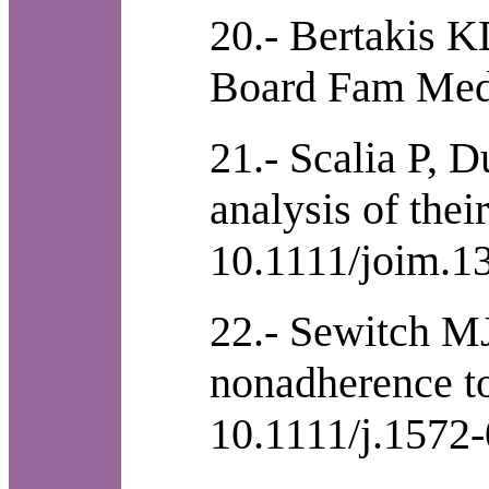
20.- Bertakis KD
Board Fam Med. 
21.- Scalia P, 
analysis of the
10.1111/joim.1
22.- Sewitch M
nonadherence to
10.1111/j.1572