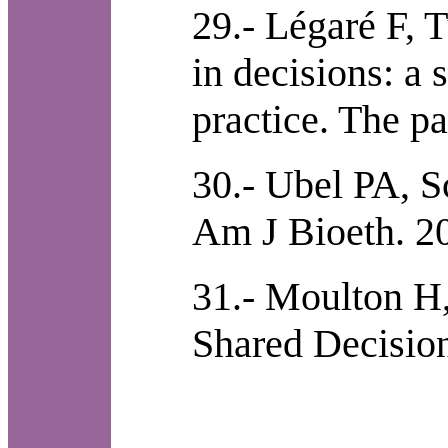
29.- Légaré F, 
in decisions: a 
practice. The p
30.- Ubel PA, 
Am J Bioeth. 2
31.- Moulton H,
Shared Decisio