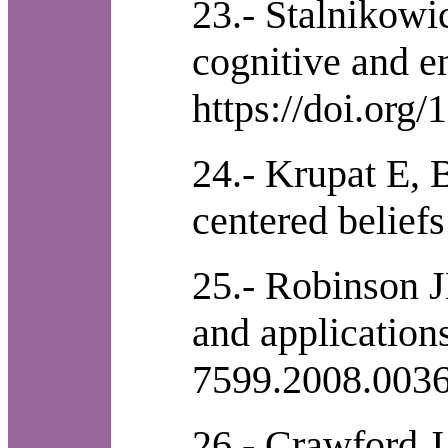
23.- Stalnikow
cognitive and em
https://doi.org
24.- Krupat E, 
centered belief
25.- Robinson J
and application
7599.2008.0036
26.- Crawford J