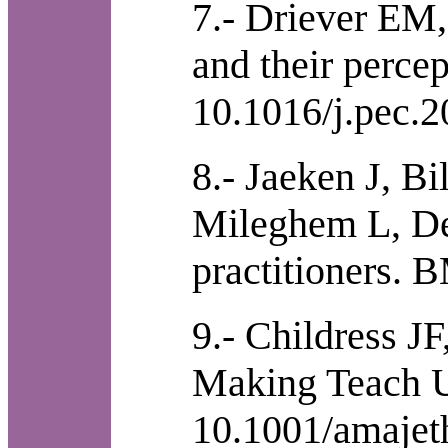
7.- Driever EM,
and their perce
10.1016/j.pec.2
8.- Jaeken J, B
Mileghem L, Del
practitioners.
9.- Childress J
Making Teach U
10.1001/amajet