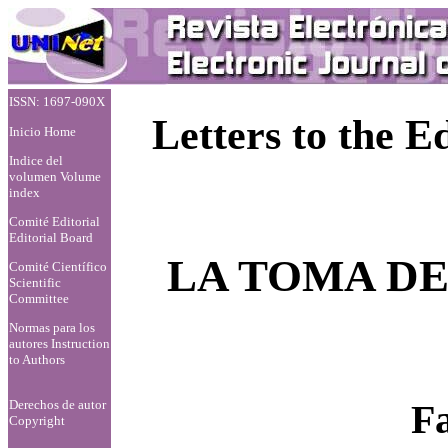
ISSN: 1697-090X
Letters to the Ed
Inicio Home
Indice del
volumen Volume
index
Comité Editorial
Editorial Board
LA TOMA DE
Comité Científico
Scientific
Committee
Normas para los
autores
Instruction
to Authors
Fa
Derechos de autor
Copyright