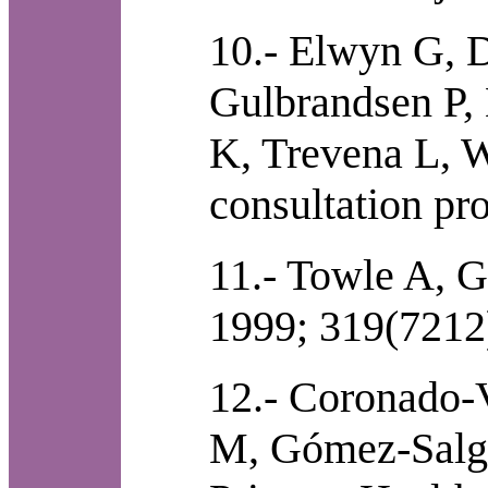
10.- Elwyn G, D
Gulbrandsen P, 
K, Trevena L, W
consultation pr
11.- Towle A, 
1999; 319(7212
12.- Coronado-
M, Gómez-Salgad