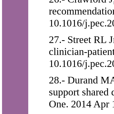
recommendations
10.1016/j.pec.2
27.- Street RL
clinician-patie
10.1016/j.pec.2
28.- Durand MA
support shared 
One. 2014 Apr 1