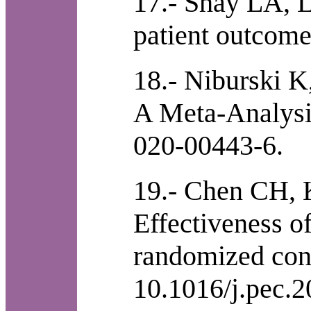
17.- Shay LA, L
patient outcom
18.- Niburski 
A Meta-Analysis
020-00443-6.
19.- Chen CH,
Effectiveness o
randomized cont
10.1016/j.pec.