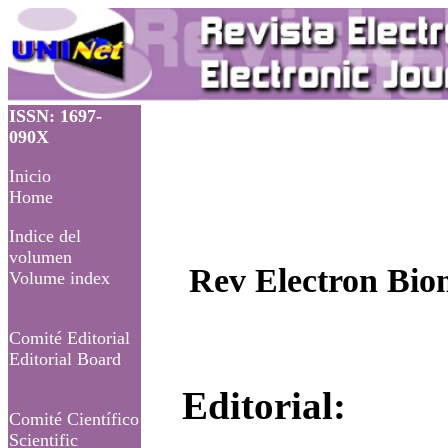
ISSN: 1697-
090X
Inicio
Home
Indice del
volumen
Rev Electron Biom
Volume index
Comité Editorial
Editorial Board
Editorial:
Comité Científico
Scientific