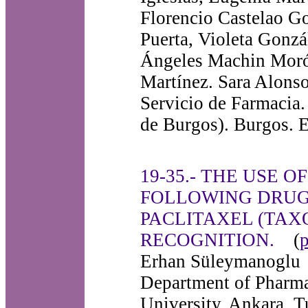
Florencio Castelao G
Puerta, Violeta Gonz
Ángeles Machin Moró
Martínez. Sara Alonso
Servicio de Farmacia.
de Burgos). Burgos. 
19-35.- THE USE 
FOLLOWING DRUG
PACLITAXEL (TAX
RECOGNITION.
(
Erhan Süleymanoglu
Department of Pharma
University. Ankara, T