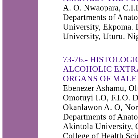
A. O. Nwaopara, C.I.
Departments of Anato
University, Ekpoma. 
University, Uturu. Nig
73-76.- HISTOLOG
ALCOHOLIC EXTR
ORGANS OF MALE
Ebenezer Ashamu, Ol
Omotuyi I.O, F.I.O. 
Okanlawon A. O, No
Departments of Anato
Akintola University,
College of Health Sci