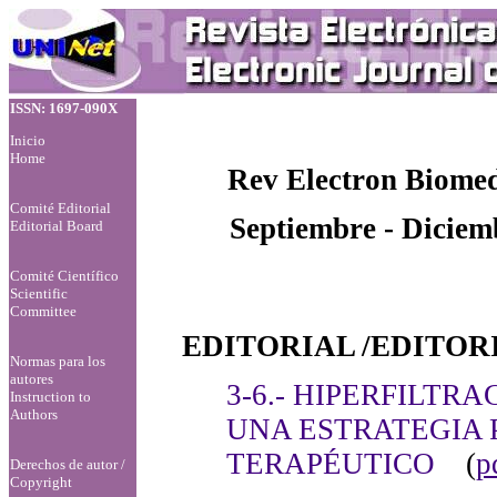
ISSN: 1697-090X
Inicio
Home
Rev Electron Biomed
Comité Editorial
Septiembre - Diciem
Editorial Board
Comité Científico
Scientific
Committee
EDITORIAL /EDITOR
Normas para los
autores
3-6.- HIPERFILT
Instruction to
Authors
UNA ESTRATEGIA 
TERAPÉUTICO
(
p
Derechos de autor /
Copyright